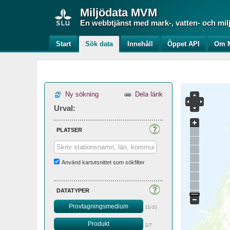
Miljödata
MVM
En webbtjänst med mark-, vatten- och mil
Start
Sök data
Innehåll
Öppet API
Om M
Ny sökning
Dela länk
Urval:
platser
Använd kartutsnittet som sökfilter
datatyper
Provtagningsmedium
15/15
Produkt
5/7