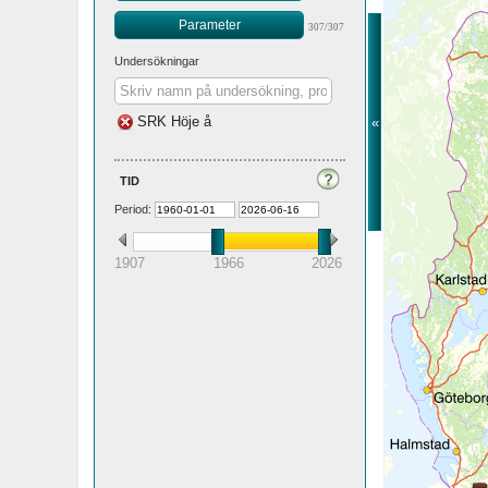
Parameter
307/307
Undersökningar
SRK Höje å
«
tid
Period:
1907
1966
2026