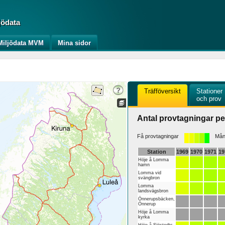
jödata
iljödata MVM
Mina sidor
Träfföversikt
Stationer
och prov
Antal provtagningar pe
Få provtagningar
Mång
Station
1969
1970
1971
19
Höje å Lomma
hamn
Lomma vid
svängbron
Lomma
landsvägsbron
Önnerupsbäcken,
Önnerup
Höje å Lomma
kyrka
Höje å Sjöstedts