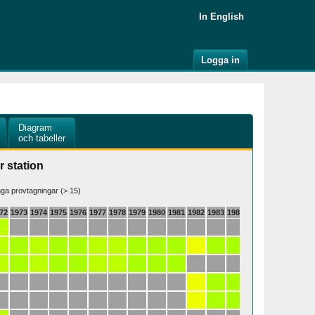
In English
Logga in
Diagram
och tabeller
r station
a provtagningar (> 15)
72
1973
1974
1975
1976
1977
1978
1979
1980
1981
1982
1983
1984
1985
1986
1987
19