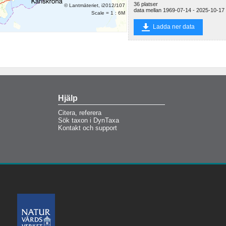
36 platser
Höjeå, Kvärlöv
© Lantmäteriet, i2012/107
data mellan 1969-07-14 - 2025-10-17
Scale = 1 : 6M
Råbydiket S
grenen
Ladda ner data
Dalbyån vid
Bjällerup
Höje å Bjällerup
Söndregård,
Kyrkheddinge
Höje å Esarp
Höje å
Nedströms
Genarps ARV
Höjeå, nedstr
Hjälp
Genarp
Uppströms
Citera, referera
Genarps RV
Sök taxon i DynTaxa
Björkesåkrasjön
Kontakt och support
Björkesåkrasjön
Ö
Höje å Nymölla
Höjeå, uppstr
Genarp
Häckebergasjön
Häckebergasjöns
utlopp