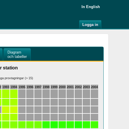
In English
Logga in
Diagram
och tabeller
r station
a provtagningar (> 15)
2
1993
1994
1995
1996
1997
1998
1999
2000
2001
2002
2003
2004
2005
2006
2007
200