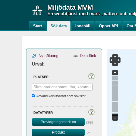
Miljödata
MVM
En webbtjänst med mark-, vatten- och mil
Start
Sök data
Innehåll
Öppet API
Om M
Ny sökning
Dela länk
Urval:
platser
Använd kartutsnittet som sökfilter
datatyper
Provtagningsmedium
15/15
Produkt
5/7