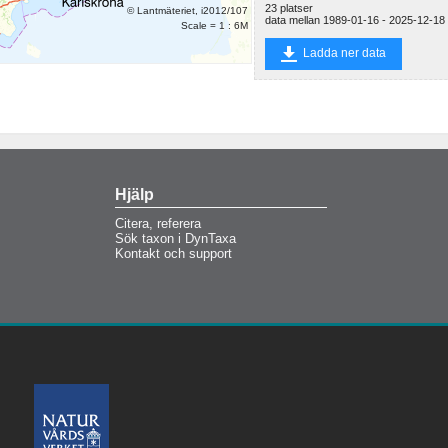
23 platser
© Lantmäteriet, i2012/107
Strömsrum
data mellan 1989-01-16 - 2025-12-18
Scale = 1 : 6M
Ladda ner data
Hjälp
Citera, referera
Sök taxon i DynTaxa
Kontakt och support