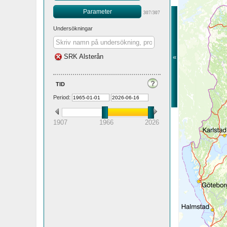
Parameter
307/307
Undersökningar
SRK Alsterån
«
tid
Period:
1907
1966
2026