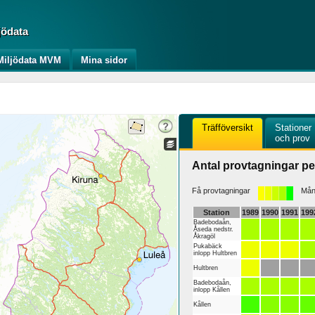
jödata
iljödata MVM
Mina sidor
Träfföversikt
Stationer
och prov
Antal provtagningar pe
Få provtagningar
Mång
Station
1989
1990
1991
199
Badebodaån,
Åseda nedstr.
Åkragöl
Pukabäck
inlopp Hultbren
Hultbren
Badebodaån,
inlopp Kållen
Kållen