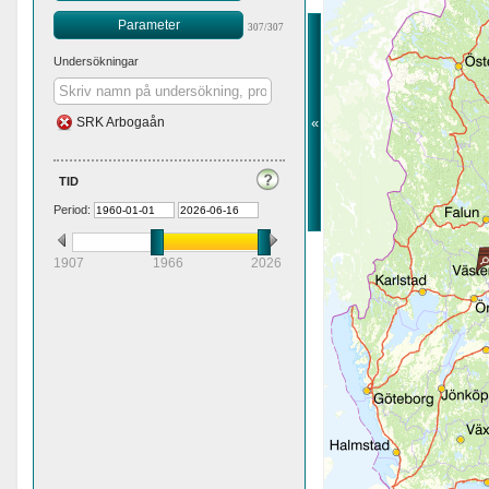
Parameter
307/307
Undersökningar
«
SRK Arbogaån
tid
Period:
1907
1966
2026