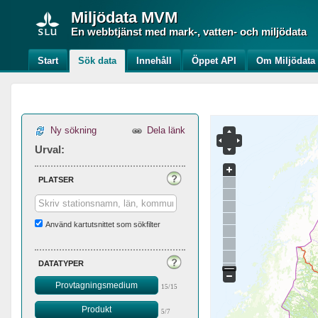
Miljödata
MVM
En webbtjänst med mark-, vatten- och miljödata
Start
Sök data
Innehåll
Öppet API
Om Miljödat
Ny sökning
Dela länk
Urval:
platser
Använd kartutsnittet som sökfilter
datatyper
Provtagningsmedium
15/15
Produkt
5/7