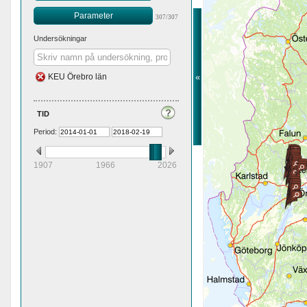
Parameter
307/307
Undersökningar
«
KEU Örebro län
tid
Period:
1907
1966
2026