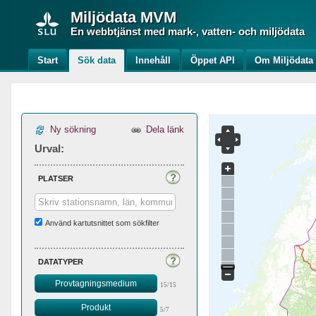
Miljödata
MVM
En webbtjänst med mark-, vatten- och miljödata
Start
Sök data
Innehåll
Öppet API
Om Miljödat
Ny sökning
Dela länk
Urval:
platser
Använd kartutsnittet som sökfilter
datatyper
Provtagningsmedium
15/15
Produkt
5/7