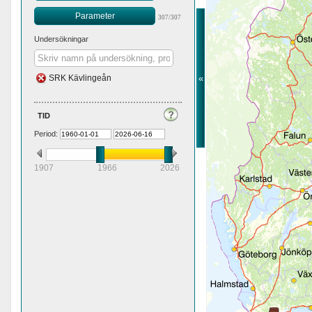
Parameter
307/307
Undersökningar
«
SRK Kävlingeån
tid
Period:
1907
1966
2026