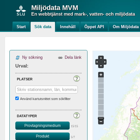
Miljödata
MVM
En webbtjänst med mark-, vatten- och miljödata
Start
Sök data
Innehåll
Öppet API
Om Miljödat
Ny sökning
Dela länk
Urval:
platser
Använd kartutsnittet som sökfilter
datatyper
Provtagningsmedium
15/15
Produkt
5/7