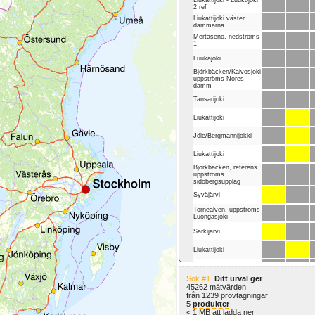
2 ref
Liukattijoki väster
dammarna
Mertaseno, nedströms
1
Luukajoki
Björkbäcken/Kaivosjoki
uppströms Nores
damm
Tansarijoki
Liukattijoki
Jöle/Bergmannijokki
Liukattijoki
Björkbäcken, referens
uppströms
sidobergsupplag
Syväjärvi
Torneälven, uppströms
Luongasjoki
Särkijärvi
Liukattijoki
Pruukinjoki
Sök #1
Ditt urval ger
45262 mätvärden
Kaisjärvi
från 1239 provtagningar
5
produkter
Lina älv
< 1 MB att ladda ner