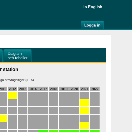
In English
Logga in
Diagram
och tabeller
r station
a provtagningar (> 15)
2011
2012
2013
2014
2017
2018
2019
2020
2021
2022