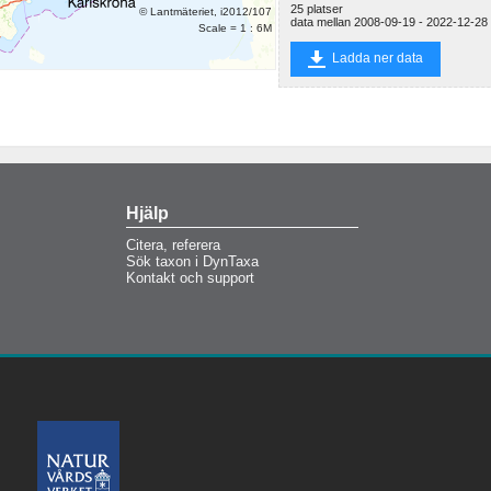
25 platser
© Lantmäteriet, i2012/107
Luongasjärvi
data mellan 2008-09-19 - 2022-12-28
Scale = 1 : 6M
Luongasjoki
Ladda ner data
Torneälven, nedströms
Luongasjoki
Hjälp
Citera, referera
Sök taxon i DynTaxa
Kontakt och support