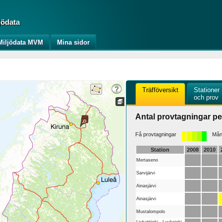
jödata
iljödata MVM
Mina sidor
Träfföversikt
Stationer
och prov
Antal provtagningar pe
Få provtagningar
Mång
Station
2008
2010
Mertaseno
Sarvijärvi
Ainasjärvi
Ainasjärvi
Mustalompolo
Liukattijoki - Luukojoki