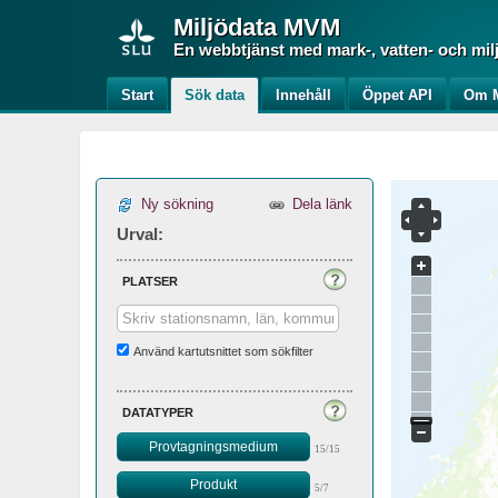
Miljödata
MVM
En webbtjänst med mark-, vatten- och mil
Start
Sök data
Innehåll
Öppet API
Om M
Ny sökning
Dela länk
Urval:
platser
Använd kartutsnittet som sökfilter
datatyper
Provtagningsmedium
15/15
Produkt
5/7