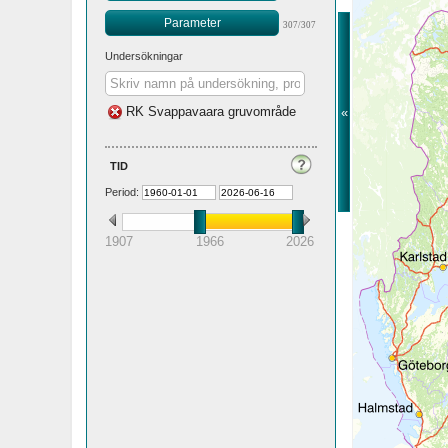
Parameter
307/307
Undersökningar
RK Svappavaara gruvområde
«
tid
Period:
1907
1966
2026