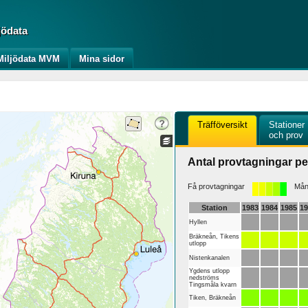
jödata
iljödata MVM
Mina sidor
Träfföversikt
Stationer
och prov
Antal provtagningar pe
Få provtagningar
Mång
Station
1983
1984
1985
1
Hyllen
Bräkneån, Tikens
utlopp
Nistenkanalen
Ygdens utlopp
nedströms
Tingsmåla kvarn
Tiken, Bräkneån