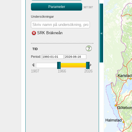
Parameter
307/307
Undersökningar
SRK Bräkneån
«
tid
Period:
1907
1966
2026