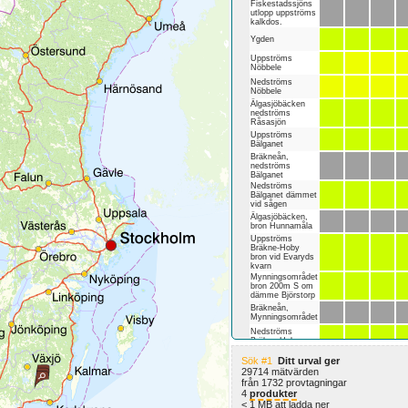
Fiskestadssjöns
utlopp uppströms
kalkdos.
Ygden
Uppströms
Nöbbele
Nedströms
Nöbbele
Älgasjöbäcken
nedströms
Råsasjön
Uppströms
Bälganet
Bräkneån,
nedströms
Bälganet
Nedströms
Bälganet dämmet
vid sågen
Älgasjöbäcken,
bron Hunnamåla
Uppströms
Bräkne-Hoby
bron vid Evaryds
kvarn
Mynningsområdet
bron 200m S om
dämme Björstorp
Bräkneån,
Mynningsområdet
Nedströms
Bräkne-Hoby
Sök #1
Ditt urval ger
29714 mätvärden
från 1732 provtagningar
4
produkter
< 1 MB att ladda ner