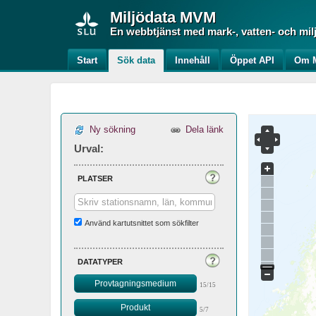
Miljödata
MVM
En webbtjänst med mark-, vatten- och mil
Start
Sök data
Innehåll
Öppet API
Om M
Ny sökning
Dela länk
Urval:
platser
Använd kartutsnittet som sökfilter
datatyper
Provtagningsmedium
15/15
Produkt
5/7