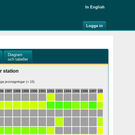
In English
Logga in
Diagram
och tabeller
r station
a provtagningar (> 15)
986
1987
1988
1989
1990
1991
1992
1993
1994
1995
1996
1997
1998
1999
2000
2001
2