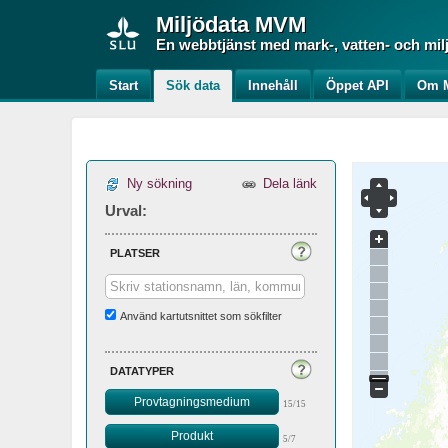
Miljödata
MVM
En webbtjänst med mark-, vatten- och mil
Start
Sök data
Innehåll
Öppet API
Om M
Ny sökning
Dela länk
Urval:
platser
Använd kartutsnittet som sökfilter
datatyper
Provtagningsmedium
15/15
Produkt
5/7