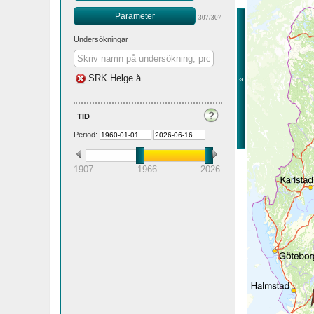
Parameter
307/307
Undersökningar
SRK Helge å
«
tid
Period:
1907
1966
2026