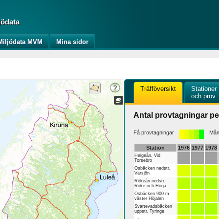
jödata
iljödata MVM
Mina sidor
Träfföversikt
Stationer
och prov
Antal provtagningar pe
Få provtagningar
Mång
Station
1976
1977
1978
Helgeån, Vid
Torsebro
Osbäcken nedstr.
Värsjön
Rökeån nedstr.
Röke och Hörja
Osbäcken 900 m
väster Höjalen
Svartevadsbäcken
uppstr. Tyringe