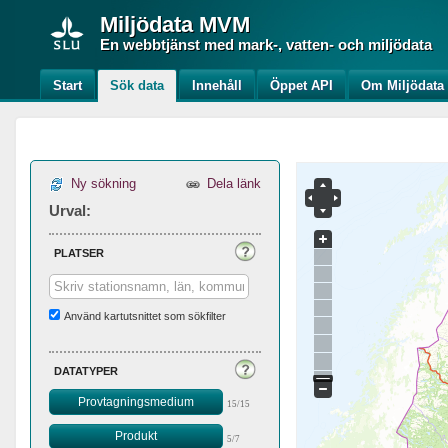
Miljödata
MVM
En webbtjänst med mark-, vatten- och miljödata
Start
Sök data
Innehåll
Öppet API
Om Miljödat
Ny sökning
Dela länk
Urval:
platser
Använd kartutsnittet som sökfilter
datatyper
Provtagningsmedium
15/15
Produkt
5/7