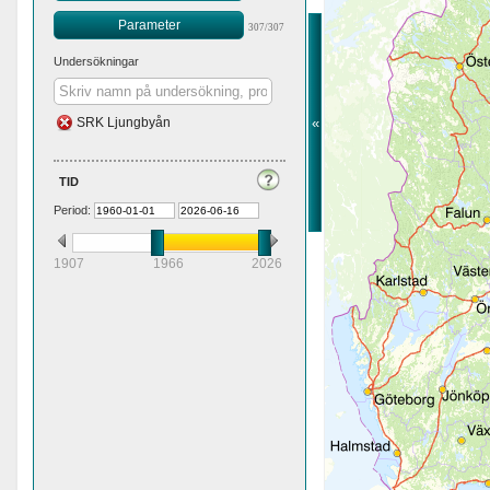
Parameter
307/307
Undersökningar
«
SRK Ljungbyån
tid
Period:
1907
1966
2026