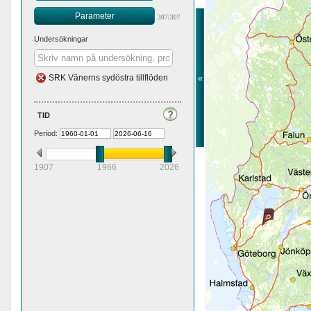
Parameter
307/307
Undersökningar
«
SRK Vänerns sydöstra tillflöden
tid
Period:
1907
1966
2026