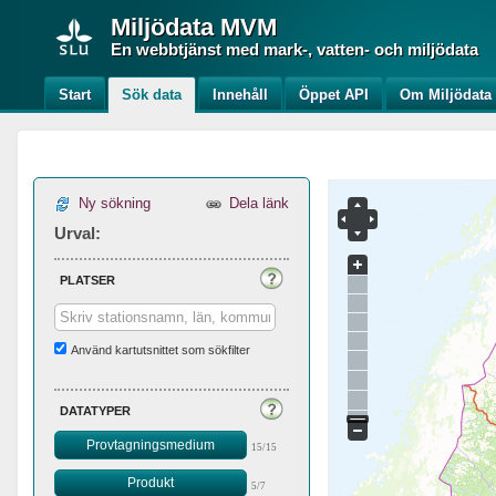
Miljödata
MVM
En webbtjänst med mark-, vatten- och miljödata
Start
Sök data
Innehåll
Öppet API
Om Miljödat
Ny sökning
Dela länk
Urval:
platser
Använd kartutsnittet som sökfilter
datatyper
Provtagningsmedium
15/15
Produkt
5/7