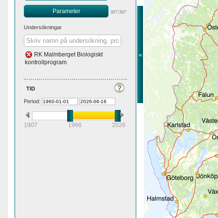
Parameter
307/307
Undersökningar
«
RK Malmberget Biologiskt
kontrollprogram
tid
Period:
1907
1966
2026