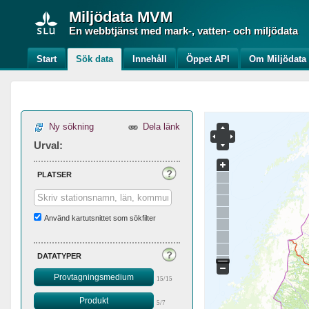
Miljödata
MVM
En webbtjänst med mark-, vatten- och miljödata
Start
Sök data
Innehåll
Öppet API
Om Miljödat
Ny sökning
Dela länk
Urval:
platser
Använd kartutsnittet som sökfilter
datatyper
Provtagningsmedium
15/15
Produkt
5/7