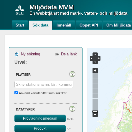
Miljödata
MVM
En webbtjänst med mark-, vatten- och miljödata
Start
Sök data
Innehåll
Öppet API
Om Miljödat
Ny sökning
Dela länk
Urval:
platser
Använd kartutsnittet som sökfilter
datatyper
Provtagningsmedium
15/15
Produkt
5/7