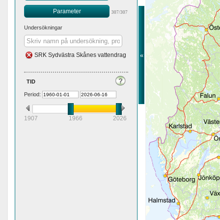
Parameter
307/307
Undersökningar
«
SRK Sydvästra Skånes vattendrag
tid
Period:
1907
1966
2026