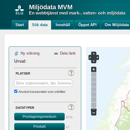
Miljödata
MVM
En webbtjänst med mark-, vatten- och miljödata
Start
Sök data
Innehåll
Öppet API
Om Miljödat
Ny sökning
Dela länk
Urval:
platser
Använd kartutsnittet som sökfilter
datatyper
Provtagningsmedium
15/15
Produkt
5/7