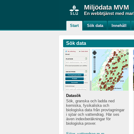
Miljödata
MVM
En webbtjänst med mark-
Start
Sök data
Innehåll
Sök data
Datasök
Sök, granska och ladda ned
kemiska, fysikaliska och
biologiska data från provtagningar
i sjöar och vattendrag. Här ses
även indexberäkningar för
biologiska prover.
Sjöar, vattendrag m.m.