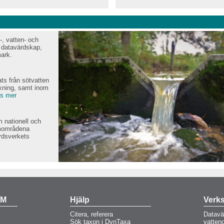
, vatten- och
 datavärdskap,
ark.
ts från sötvatten
akning, samt inom
s mer
 nationell och
amområdena
rdsverkets
VM
Hjälp
Verk
Citera, referera
Datavä
Sök taxon i DynTaxa
vatten