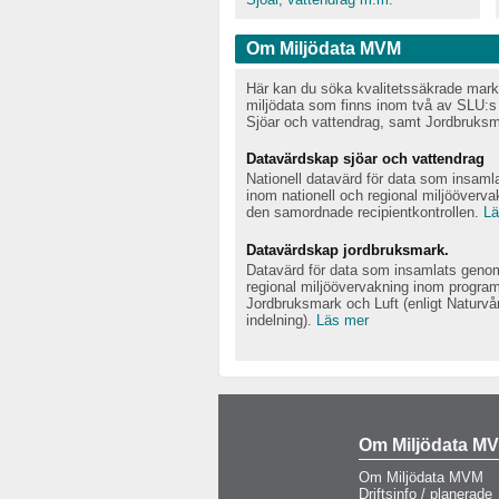
Om Miljödata MVM
Här kan du söka kvalitetssäkrade mark-
miljödata som finns inom två av SLU:s
Sjöar och vattendrag, samt Jordbruksm
Datavärdskap sjöar och vattendrag
Nationell datavärd för data som insamla
inom nationell och regional miljööverv
den samordnade recipientkontrollen.
Lä
Datavärdskap jordbruksmark.
Datavärd för data som insamlats genom
regional miljöövervakning inom progr
Jordbruksmark och Luft (enligt Naturvå
indelning).
Läs mer
Om Miljödata M
Om Miljödata MVM
Driftsinfo / planerade