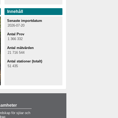
Innehåll
Senaste importdatum
2026-07-20
Antal Prov
1 366 332
Antal mätvärden
21 716 544
Antal stationer (totalt)
51 435
samheter
rdskap för sjöar och
drag