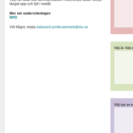
längst upp och fyll i nedåt.
Mer om undersökningen
RPD
Vid frågor, mejla
datavard-jordbruksmark@slu.se
Välj år. Välj 
Välj typ av p