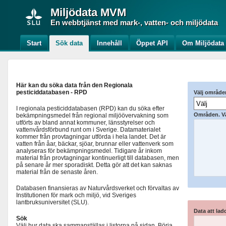
Miljödata
MVM
En webbtjänst med mark-, vatten- och miljödata
Start
Sök data
Innehåll
Öppet API
Om Miljödat
Här kan du söka data från den Regionala
pesticiddatabasen - RPD
Välj områd
I regionala pesticiddatabasen (RPD) kan du söka efter
Områden. Välj
bekämpningsmedel från regional miljöövervakning som
utförts av bland annat kommuner, länsstyrelser och
vattenvårdsförbund runt om i Sverige. Datamaterialet
kommer från provtagningar utförda i hela landet. Det är
vatten från åar, bäckar, sjöar, brunnar eller vattenverk som
analyseras för bekämpningsmedel. Tidigare år inkom
material från provtagningar kontinuerligt till databasen, men
på senare år mer sporadiskt. Detta gör att det kan saknas
material från de senaste åren.
Databasen finansieras av Naturvårdsverket och förvaltas av
Institutionen för mark och miljö, vid Sveriges
lantbruksuniversitet (SLU).
Data att ladd
Sök
Välj hur data ska sammanställas i listorna på sidan. Börja