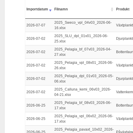
Importdatum
Filnamn
Produkt
2025_Sweco_vpl_04v03_2026-06-
2026-07-07
Växtplank
16.xlsx
2025_SLU_dpl_01v01_2026-06-
2026-07-02
Djurplank
25.xlsx
2025_Pelagia_bf_07v03_2026-04-
2026-07-02
Bottenfau
27.xlsx
2025_Pelagia_vpl_08v01_2026-06-
2026-07-02
Växtplank
26.xlsx
2025_Pelagia_dpl_01v03_2026-05-
2026-07-02
Djurplank
06.xlsx
2025_Calluna_kemi_06v03_2026-
2026-07-02
Vattenkem
04-21.xlsx
2025_Pelagia_bf_08v03_2026-06-
2026-06-25
Bottenfau
17.xlsx
2025_Pelagia_vpl_06v02_2026-06-
2026-06-25
Växtplank
17.xlsx
2025_Pelagia_pavaxt_10v02_2026-
2026-06-25
Påväxtalg