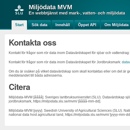
Miljödata
MVM
En webbtjänst med mark-, vatten- och miljödata
Start
Sök data
Innehåll
Öppet API
Om Miljödat
Kontakta oss
Kontakt för frågor som rör data inom Datavärdskapet för sjöar och vattendrag
Kontakt för frågor som rör data inom Datavärdskapet för Jordbruksmark:
data
Om du är osäker på vilket datavärdskap som skall kontaktas eller om det är g
meddelandet till båda adresserna.
Citera
Miljödata-MVM [åååå]. Sveriges lantbruksuniversitet (SLU). Datavärdskap sj
jordbruksmark, https://miljodata.slu.se/mvm/ [åååå-mm-dd].
Miljödata-MVM [yyyy]. Swedish University of Agricultural Sciences (SLU). Nat
national data host agricultural land, https://miljodata.slu.se/mvm/ [yyyy-mm-d