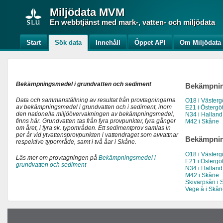
Miljödata
MVM
En webbtjänst med mark-, vatten- och miljödata
Start
Sök data
Innehåll
Öppet API
Om Miljödat
Bekämpningsmedel i grundvatten och sediment
Bekämpnin
Data och sammanställning av resultat från provtagningarna
O18 i Västerg
av bekämpningsmedel i grundvatten och i sediment, inom
E21 i Östergö
den nationella miljöövervakningen av bekämpningsmedel,
N34 i Halland
finns här. Grundvatten tas från fyra provpunkter, fyra gånger
M42 i Skåne
om året, i fyra sk. typområden. Ett sedimentprov samlas in
per år vid ytvattensprovpunkten i vattendraget som avvattnar
Bekämpnin
respektive typområde, samt i två åar i Skåne.
O18 i Västerg
Läs mer om provtagningen på
Bekämpningsmedel i
E21 i Östergö
grundvatten och sediment
N34 i Halland
M42 i Skåne
Skivarpsån i 
Vege å i Skå