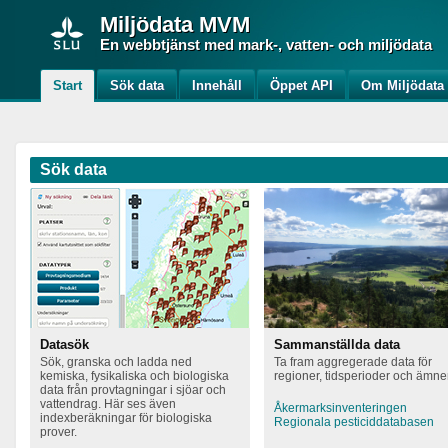
Miljödata
MVM
En webbtjänst med mark-, vatten- och miljödata
Start
Sök data
Innehåll
Öppet API
Om Miljödat
Sök data
Datasök
Sammanställda data
Sök, granska och ladda ned
Ta fram aggregerade data för
kemiska, fysikaliska och biologiska
regioner, tidsperioder och ämn
data från provtagningar i sjöar och
vattendrag. Här ses även
Åkermarksinventeringen
indexberäkningar för biologiska
Regionala pesticiddatabasen
prover.