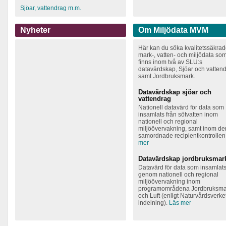
Sjöar, vattendrag m.m.
Nyheter
Om Miljödata MVM
Här kan du söka kvalitetssäkra
mark-, vatten- och miljödata so
finns inom två av SLU:s
datavärdskap, Sjöar och vattend
samt Jordbruksmark.
Datavärdskap sjöar och
vattendrag
Nationell datavärd för data som
insamlats från sötvatten inom
nationell och regional
miljöövervakning, samt inom de
samordnade recipientkontrollen
mer
Datavärdskap jordbruksmar
Datavärd för data som insamlat
genom nationell och regional
miljöövervakning inom
programområdena Jordbruksma
och Luft (enligt Naturvårdsverke
indelning).
Läs mer