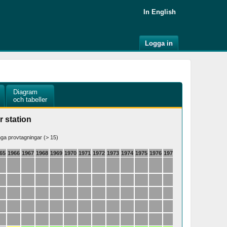
In English
Logga in
Diagram
och tabeller
r station
a provtagningar (> 15)
65
1966
1967
1968
1969
1970
1971
1972
1973
1974
1975
1976
1977
1978
1979
1980
19