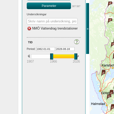
Parameter
307/307
Undersökningar
NMÖ Vattendrag trendstationer
«
tid
Period:
1907
1966
2026