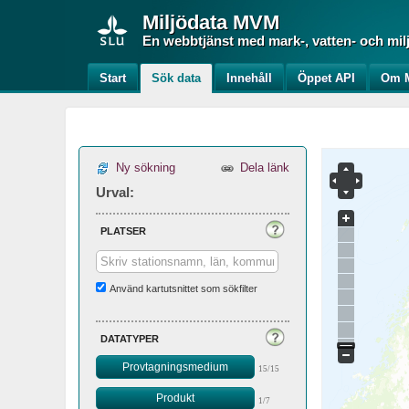
Miljödata
MVM
En webbtjänst med mark-, vatten- och mil
Start
Sök data
Innehåll
Öppet API
Om M
Ny sökning
Dela länk
Urval:
platser
Använd kartutsnittet som sökfilter
datatyper
Provtagningsmedium
15/15
Produkt
1/7