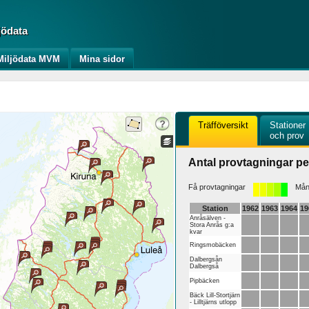
jödata
iljödata MVM
Mina sidor
Träfföversikt
Stationer
och prov
Antal provtagningar pe
Få provtagningar
Mång
Station
1962
1963
1964
19
Anråsälven -
Stora Anrås g:a
kvar
Ringsmobäcken
Dalbergsån
Dalbergså
Pipbäcken
Bäck Lill-Stortjärn
- Lilltjärns utlopp