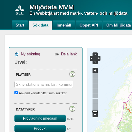
Miljödata
MVM
En webbtjänst med mark-, vatten- och miljödata
Start
Sök data
Innehåll
Öppet API
Om Miljödat
Ny sökning
Dela länk
Urval:
platser
Använd kartutsnittet som sökfilter
datatyper
Provtagningsmedium
15/15
Produkt
1/7