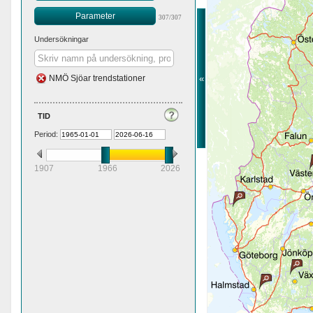
Parameter
307/307
Undersökningar
«
NMÖ Sjöar trendstationer
tid
Period:
1907
1966
2026