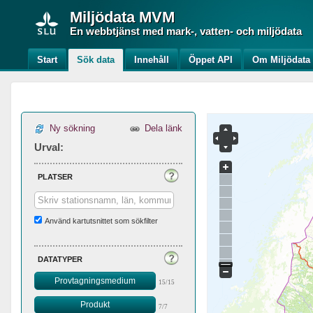
Miljödata
MVM
En webbtjänst med mark-, vatten- och miljödata
Start
Sök data
Innehåll
Öppet API
Om Miljödat
Ny sökning
Dela länk
Urval:
platser
Använd kartutsnittet som sökfilter
datatyper
Provtagningsmedium
15/15
Produkt
7/7