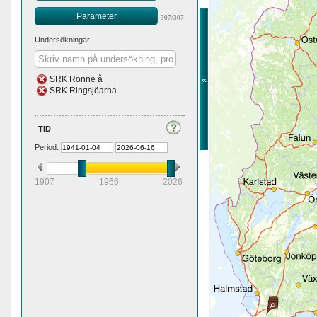
Parameter
307/307
Undersökningar
«
SRK Rönne å
SRK Ringsjöarna
tid
Period:
1907
1966
2026