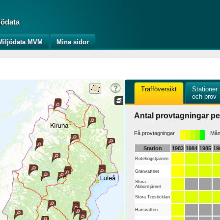
jödata
iljödata MVM
Mina sidor
Träfföversikt
Stationer
och prov
Antal provtagningar pe
Få provtagningar
Mång
Station
1983
1984
1985
19
Rotehogstjärnen
Granvattnet
Stora
Abborrtjärnet
Stora Tresticklan
Härsvatten