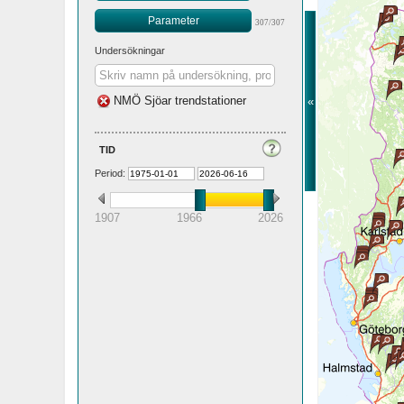
Parameter
307/307
Undersökningar
NMÖ Sjöar trendstationer
«
tid
Period:
1907
1966
2026