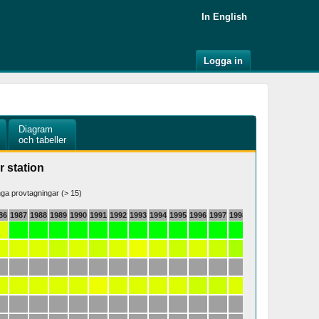
In English
Logga in
Diagram
och tabeller
r station
a provtagningar (> 15)
86
1987
1988
1989
1990
1991
1992
1993
1994
1995
1996
1997
1998
1999
2000
2001
20