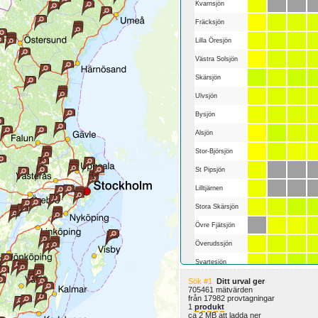
Kvarnsjön
Fräcksjön
Lilla Öresjön
Västra Solsjön
Skärsjön
Ulvsjön
Bysjön
Alsjön
Stor-Björsjön
St Pipsjön
Lilltjärnen
Stora Skärsjön
Övre Fjätsjön
Överudssjön
Svartesjön
Sök #1
Ditt urval ger
Havgårdssjön
705461 mätvärden
från 17982 provtagningar
Bockskärstjärnen
1
produkt
ca 2 MB att ladda ner
Tronntjärnarna