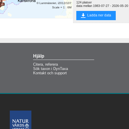
124 platser
© Lantmäteriet, i2012/107
data mellan 1983-07-27 - 2026-05-20
Rammsjön
Scale = 1 : 6M
Ladda ner data
Krankesjön
Översjön
Östra
Helgtjärnen
Harasjön
Krageholmssjön
Hagasjön
Hjälp
Gipsjön
Citera, referera
Gåtejaure
Sök taxon i DynTaxa
Kontakt och support
Vuolejaure
Ymsen
Stora
Lummersjön
Svartsjön
Älgarydssjön
Bäen
Humsjön
Stora Skärsjön