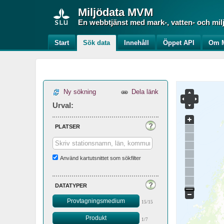
Miljödata
MVM
En webbtjänst med mark-, vatten- och mil
Start
Sök data
Innehåll
Öppet API
Om M
Ny sökning
Dela länk
Urval:
platser
Använd kartutsnittet som sökfilter
datatyper
Provtagningsmedium
15/15
Produkt
1/7