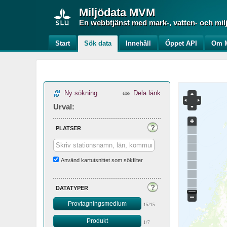
Miljödata
MVM
En webbtjänst med mark-, vatten- och mil
Start
Sök data
Innehåll
Öppet API
Om M
Ny sökning
Dela länk
Urval:
platser
Använd kartutsnittet som sökfilter
datatyper
Provtagningsmedium
15/15
Produkt
1/7