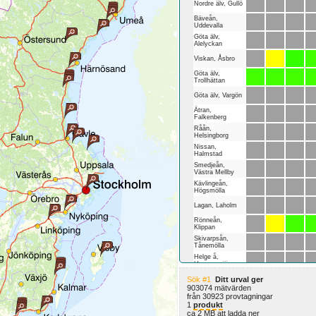
Nordre älv, Gullö
Bäveån,
Uddevalla
Göta älv,
Alelyckan
Viskan, Åsbro
Göta älv,
Trollhättan
Göta älv, Vargön
Ätran,
Falkenberg
Råån,
Helsingborg
Nissan,
Halmstad
Smedjeån,
Västra Mellby
Kävlingeån,
Högsmölla
Lagan, Laholm
Rönneån,
Klippan
Skivarpsån,
Tånemölla
Helge å,
Hammarsjön
Mörrumsån,
Sök #1
Ditt urval ger
Mörrum
903074 mätvärden
Lyckebyån,
från 30923 provtagningar
Lyckeby
1
produkt
Motala ström,
ca 2 MB att ladda ner