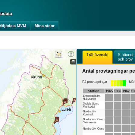
jödata
iljödata MVM
Mina sidor
Träfföversikt
Stationer
och prov
Antal provtagningar pe
Få provtagningar
Mång
Station
1965
1966
1967
19
Enningdalsälv,
N.Bullaren
Örekilsälven,
Munkedal
Nordre älv,
Kornhall
Nordre älv, Ormo
Skärmarna
Nordre älv, Ormo