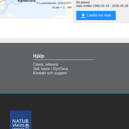
Norrköping
56 platser
© Lantmäteriet, i2012/107
data mellan 1965-01-15 - 2026-05-28
Alsterån,
Scale = 1 : 6M
Getebro
Ljungbyån,
Ladda ner data
Ljungbyholm
Emån, Emsfors
Botorpströmmen,
Brunnsö
Ljungan,
Skallböleforsen
Delångersån,
Iggesund
Ljusnan, Ljusne
Strömmar
Hjälp
Nyköpingsån,
Kristineholm
Citera, referera
Ångermanälven,
Sök taxon i DynTaxa
Sollefteå
Kontakt och support
Gavleån, Gävle
stadspark
Indalsälven,
Bergeforsen
Dalälven,
Älvkarleby
Stockholm
Centralbron
Forsmarksån,
Johannisfors
Gideälven,
Gideåbacka
Gothemsån,
Hörsne
Lögdeälven,
Lögdeå