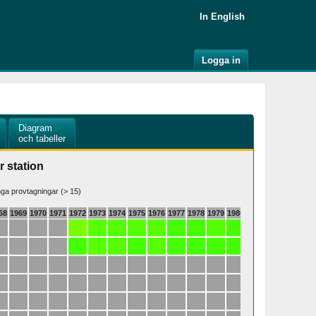
In English
Logga in
Diagram
och tabeller
r station
a provtagningar (> 15)
68
1969
1970
1971
1972
1973
1974
1975
1976
1977
1978
1979
1980
1981
1982
1983
19