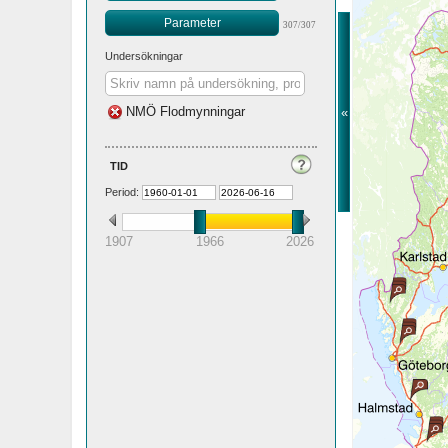
Parameter
307/307
Undersökningar
NMÖ Flodmynningar
«
tid
Period:
1907
1966
2026